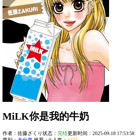
MiLK你是我的牛奶
作者：佐藤ざくり
状态：
完结
更新时间：2025-09-18 17:53:58
类别：
未分类
推荐：0
人气：
1372