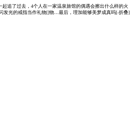
一起追了过去，4个人在一家温泉旅馆的偶遇会擦出什么样的火
发光的戒指当作礼物[]物…最后，理加能够美梦成真吗[-折叠]