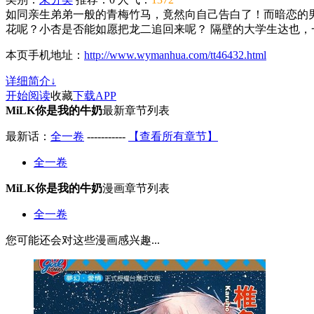
如同亲生弟弟一般的青梅竹马，竟然向自己告白了！而暗恋的
花呢？小杏是否能如愿把龙二追回来呢？ 隔壁的大学生达也，一
本页手机地址：
http://www.wymanhua.com/tt46432.html
详细简介↓
开始阅读
收藏
下载APP
MiLK你是我的牛奶
最新章节列表
最新话：
全一卷
-----------
【查看所有章节】
全一卷
MiLK你是我的牛奶
漫画章节列表
全一卷
您可能还会对这些漫画感兴趣...