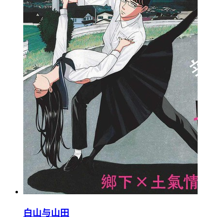
白山与山田