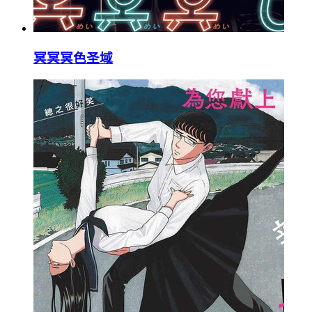
冥冥冥色圣域