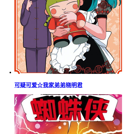
可疑可爱☆我家弟弟晓明君