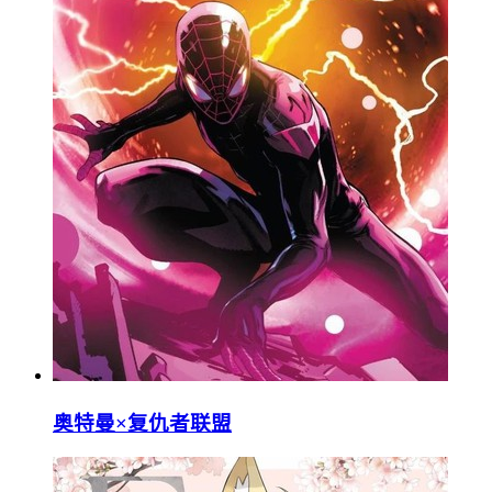
奥特曼×复仇者联盟