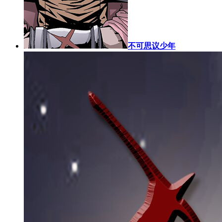
不可思议少年