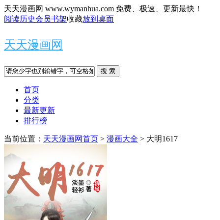
天天漫画网 www.wymanhua.com 免费、极速、更新最快！
阅读历史
会员书架
收藏
放到桌面
天天漫画网
搜 索
首页
分类
最新更新
排行榜
当前位置：
天天漫画网首页
>
漫画大全
> 大明1617