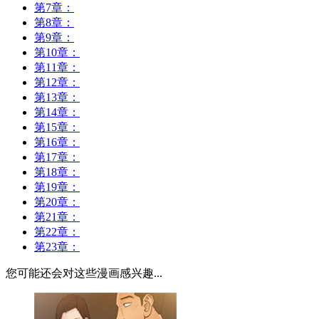
第7章：
第8章：
第9章：
第10章：
第11章：
第12章：
第13章：
第14章：
第15章：
第16章：
第17章：
第18章：
第19章：
第20章：
第21章：
第22章：
第23章：
您可能还会对这些漫画感兴趣...