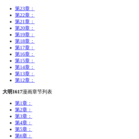
第23章：
第22章：
第21章：
第20章：
第19章：
第18章：
第17章：
第16章：
第15章：
第14章：
第13章：
第12章：
大明1617
漫画章节列表
第1章：
第2章：
第3章：
第4章：
第5章：
第6章：