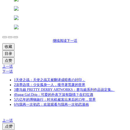
继续阅读下一话
收藏
目录
点赞
上一话
下一话
1
天使之战：天使之战又被翻译成暗夜の封印，
2
淡墨边境：少女孤身一人，搜寻著荒废的世界
3
赛马娘 PRETTY DERBY ARTWORKS：赛马娘系列作品设定集。
4
Sugar Girl Drip：可爱的外表下深有隐情？在灯红酒
5
六亿年的博物旅行：时光机被发出来后的15年，世界
6
与我再一次初恋：欢迎观看与我再一次初恋漫画
上一话
点赞