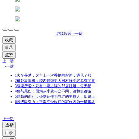
继续阅读下一话
收藏
目录
点赞
上一话
下一话
1
火车寻梦：火车上一次香艳的邂逅，遇见了那
2
被死敌追求：校内最强男人日村好不容易有了喜
3
隔墙所爱：只有一墙之隔的邻居姐姐，每天都
4
角与尾巴：因为从小就与众不同，茂和班都游
5
熟悉的面孔：孙制宛作为当红的主持人，却患上
6
超级吸引力：平常不受欢迎的家伙因为一场事故
上一话
点赞
目录