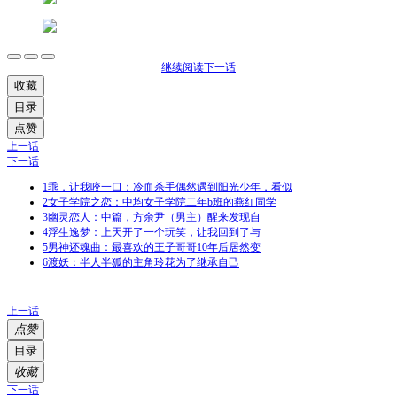
继续阅读下一话
收藏
目录
点赞
上一话
下一话
1
乖，让我咬一口：冷血杀手偶然遇到阳光少年，看似
2
女子学院之恋：中均女子学院二年b班的燕红同学
3
幽灵恋人：中篇，方余尹（男主）醒来发现自
4
浮生逸梦：上天开了一个玩笑，让我回到了与
5
男神还魂曲：最喜欢的王子哥哥10年后居然变
6
渡妖：半人半狐的主角玲花为了继承自己
上一话
点赞
目录
收藏
下一话